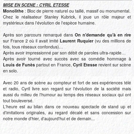
MISE EN SCENE : CYRIL ETESSE
Monolithe
: Bloc de pierre naturel ou taillé, massif ou monumental.
Chez le réalisateur Stanley Kubrick, il joue un rôle majeur et
mystérieux dans l'évolution de l'espèce humaine.
Après son parcours remarqué dans
On n'demande qu'à en rire
sur France 2 où il avait imité
Laurent Ruquier
(vu des millions de
fois, tous réseaux confondus)…
Après avoir impressionné par son débit de paroles ultra-rapide…
Après avoir tourné avec succès avec sa comédie hommage à
Louis de Funès
partout en France,
Cyril Etesse
revient sur scène
en solo.
Avec 20 ans de scène au compteur et fort de ses expériences télé
et radio, Cyril livre son regard sur l'évolution de la société mais
aussi du milieu de l'humour au temps des réseaux sociaux qui ont
tout bouleversé.
L'heure est au bilan dans ce nouveau spectacle de stand up et
d'imitations originales, au regard décalé et sans concession sur
notre monde d'hier, d'aujourd'hui et de demain...