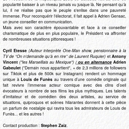
popularité baisser à un niveau jamais vu jusque là. Ne pensant qu'à
lui, il ne réalise pas que le peuple s'enlise dans une pauvreté
immense. Pour reconquérir l'électorat, il fait appel à Adrien Gensac,
un jeune conseiller en communication.
Mais avec son caractère épouvantable et face à ce conseiller
charismatique de plus en plus populaire, le Président va affronter
de nombreuses situations pittoresques !
Cyril Etesse
(Auteur interprète One-Man show, pensionnaire à la
TV de “On n’demande qu’à en rire” de Laurent Ruquier)
et
Antony
Vincent
("les Marseillais au Mexique"
)
/ ou en alternance
Adrien
Gabeulet
("Demain nous appartient", + de 2,3 millions de followers
sur Tiktok et plus de 500k sur Instagram) rendent un hommage
unique à
Louis de Funès
au travers d’une comédie originale qui
fait revivre l’immense acteur comique avec des clins d’oeil
évocateurs à nombre de ses films les plus mythiques. Les talents
d’imitateur et de comédien des deux artistes, au service de
situations, quiproquos et scènes hilarantes donnent à cette pièce
un parfum de nostalgie qui ravira tous les admirateurs de Louis de
Funès... et les autres !
Contact production :
Stephen Zaiz
.