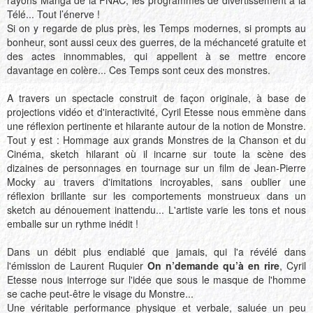
rayons Manga de la FNAC, les programmes de divertissement à la
Télé... Tout l’énerve !
Si on y regarde de plus près, les Temps modernes, si prompts au
bonheur, sont aussi ceux des guerres, de la méchanceté gratuite et
des actes innommables, qui appellent à se mettre encore
davantage en colère... Ces Temps sont ceux des monstres.
A travers un spectacle construit de façon originale, à base de
projections vidéo et d'interactivité, Cyril Etesse nous emmène dans
une réflexion pertinente et hilarante autour de la notion de Monstre.
Tout y est : Hommage aux grands Monstres de la Chanson et du
Cinéma, sketch hilarant où il incarne sur toute la scène des
dizaines de personnages en tournage sur un film de Jean-Pierre
Mocky au travers d'imitations incroyables, sans oublier une
réflexion brillante sur les comportements monstrueux dans un
sketch au dénouement inattendu... L'artiste varie les tons et nous
emballe sur un rythme inédit !
Dans un débit plus endiablé que jamais, qui l'a révélé dans
l'émission de Laurent Ruquier
On n’demande qu’à en rire
, Cyril
Etesse nous interroge sur l'idée que sous le masque de l'homme
se cache peut-être le visage du Monstre...
Une véritable performance physique et verbale, saluée un peu