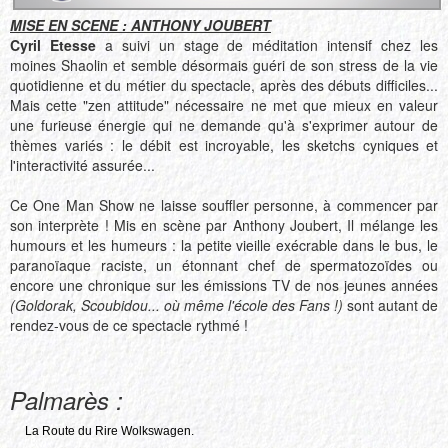
MISE EN SCENE : ANTHONY JOUBERT
Cyril Etesse
a suivi un stage de méditation intensif chez les
moines Shaolin et semble désormais guéri de son stress de la vie
quotidienne et du métier du spectacle, après des débuts difficiles...
Mais cette "zen attitude" nécessaire ne met que mieux en valeur
une furieuse énergie qui ne demande qu'à s'exprimer autour de
thèmes variés : le débit est incroyable, les sketchs cyniques et
l'interactivité assurée...
Ce One Man Show ne laisse souffler personne, à commencer par
son interprète ! Mis en scène par Anthony Joubert, Il mélange les
humours et les humeurs : la petite vieille exécrable dans le bus, le
paranoïaque raciste, un étonnant chef de spermatozoïdes ou
encore une chronique sur les émissions TV de nos jeunes années
(Goldorak, Scoubidou... où même l'école des Fans !)
sont autant de
rendez-vous de ce spectacle rythmé !
Palmarès :
La Route du Rire Wolkswagen.