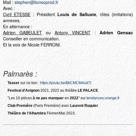
Mail :
stephen@lionsoprod.fr
Avec :
Cyril ETESSE
: Président
Louis de Salluste
, rôles (imitations)
annexes.
En alternance :
Adrien GABEULET
ou
Antony VINCENT
:
Adrien Gensac
Conseiller en communication.
Et la voix de Nicole FERRONI.
Palmarès :
Teaser
sur ce lien :
https://youtu.be/BkCMCM4od7I
Festival d'Avignon
2021, 2022 au théâtre
LE PALACE
.
"Les 10 pièces
à ne pas manquer
en
2022
" sur
tendances.orange.fr
Club Première
(Paris Première) avec
Laurent Ruquier
.
Théâtre de l'Alhambra
Février/Mai 2023.