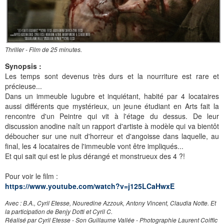
Thriller - Film de 25 minutes.
Synopsis :
Les temps sont devenus très durs et la nourriture est rare et
précieuse...
Dans un immeuble lugubre et inquiétant, habité par 4 locataires
aussi différents que mystérieux, un jeune étudiant en Arts fait la
rencontre d'un Peintre qui vit à l'étage du dessus. De leur
discussion anodine naît un rapport d'artiste à modèle qui va bientôt
déboucher sur une nuit d'horreur et d'angoisse dans laquelle, au
final, les 4 locataires de l'immeuble vont être impliqués...
Et qui sait qui est le plus dérangé et monstrueux des 4 ?!
Pour voir le film :
https://www.youtube.com/watch?v=j125LCaHwxE
Avec : B.A., Cyril Etesse, Nouredine Azzouk, Antony Vincent, Claudia Notte. Et
la participation de Benjy Dotti et Cyril C.
Réalisé par Cyril Etesse - Son Guillaume Vallée - Photographie Laurent Coiffic