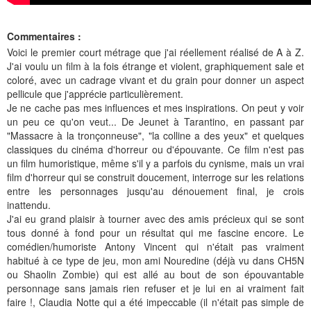
Commentaires :
Voici le premier court métrage que j'ai réellement réalisé de A à Z.
J'ai voulu un film à la fois étrange et violent, graphiquement sale et
coloré, avec un cadrage vivant et du grain pour donner un aspect
pellicule que j'apprécie particulièrement.
Je ne cache pas mes influences et mes inspirations. On peut y voir
un peu ce qu'on veut... De Jeunet à Tarantino, en passant par
"Massacre à la tronçonneuse", "la colline a des yeux" et quelques
classiques du cinéma d'horreur ou d'épouvante. Ce film n'est pas
un film humoristique, même s'il y a parfois du cynisme, mais un vrai
film d'horreur qui se construit doucement, interroge sur les relations
entre les personnages jusqu'au dénouement final, je crois
inattendu.
J'ai eu grand plaisir à tourner avec des amis précieux qui se sont
tous donné à fond pour un résultat qui me fascine encore. Le
comédien/humoriste Antony Vincent qui n'était pas vraiment
habitué à ce type de jeu, mon ami Nouredine (déjà vu dans CH5N
ou Shaolin Zombie) qui est allé au bout de son épouvantable
personnage sans jamais rien refuser et je lui en ai vraiment fait
faire !, Claudia Notte qui a été impeccable (il n'était pas simple de